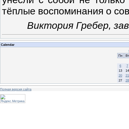
тёплые воспоминания о со
Виктория Гребер, з
Calendar
Пн
Вт
6
7
13
14
20
21
27
28
Полная версия сайта