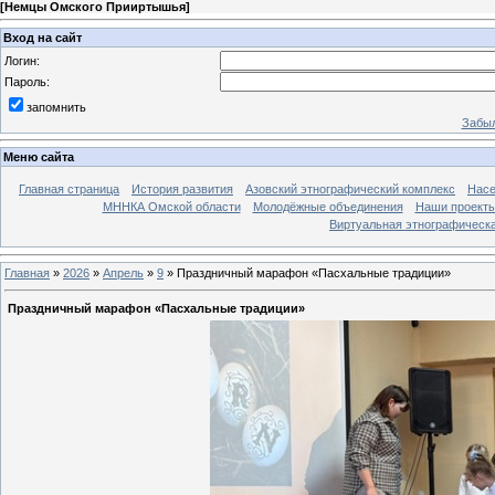
[
Немцы Омского Прииртышья
]
Вход на сайт
Логин:
Пароль:
запомнить
Забыл
Меню сайта
Главная страница
История развития
Азовский этнографический комплекс
Насе
МННКА Омской области
Молодёжные объединения
Наши проект
Виртуальная этнографическа
Главная
»
2026
»
Апрель
»
9
» Праздничный марафон «Пасхальные традиции»
Праздничный марафон «Пасхальные традиции»