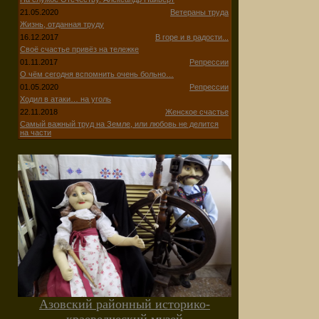
21.05.2020
Ветераны труда
Жизнь, отданная труду
16.12.2017
В горе и в радости...
Своё счастье привёз на тележке
01.11.2017
Репрессии
О чём сегодня вспомнить очень больно…
01.05.2020
Репрессии
Ходил в атаки… на уголь
22.11.2018
Женское счастье
Самый важный труд на Земле, или любовь не делится
на части
Азовский районный историко-