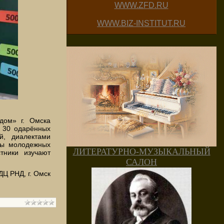
WWW.ZFD.RU
WWW.BIZ-INSTITUT.RU
дом» г. Омска
. 30 одарённых
й, диалектами
ты молодежных
ЛИТЕРАТУРНО-МУЗЫКАЛЬНЫЙ
тники изучают
САЛОН
ДЦ РНД, г. Омск