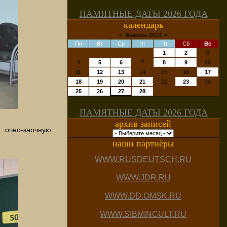
ПАМЯТНЫЕ ДАТЫ 2026 ГОДА
календарь
«
Февраль 2019
»
Пн
Вт
Ср
Чт
Пт
Сб
Вс
1
2
3
4
5
6
7
8
9
10
11
12
13
14
15
16
17
18
19
20
21
22
23
24
25
26
27
28
ПАМЯТНЫЕ ДАТЫ 2026 ГОДА
архив записей
 очно-заочную
наши партнёры
WWW.RUSDEUTSCH.RU
WWW.JDR.RU
WWW.DD.OMSK.RU
WWW.SIBMINCULT.RU