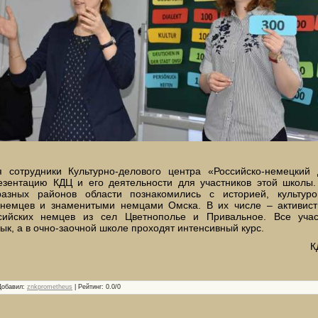
 сотрудники Культурно-делового центра «Российско-немецкий 
езентацию КДЦ и его деятельности для участников этой школы
азных районов области познакомились с историей, культуро
 немцев и знаменитыми немцами Омска. В их числе – активис
сийских немцев из сел Цветнополье и Привальное. Все учас
ык, а в очно-заочной школе проходят интенсивный курс.
К
Добавил
:
znkprometheus
|
Рейтинг
:
0.0
/
0