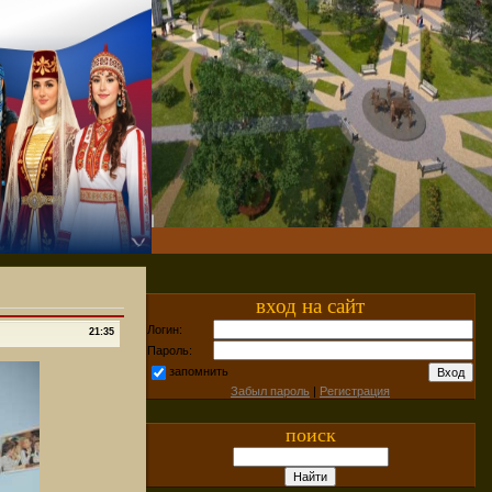
вход на сайт
Логин:
21:35
Пароль:
запомнить
Забыл пароль
|
Регистрация
поиск