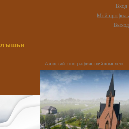
Вход
Мой профиль
Выход
иртышья
Азовский этнографический комплекс