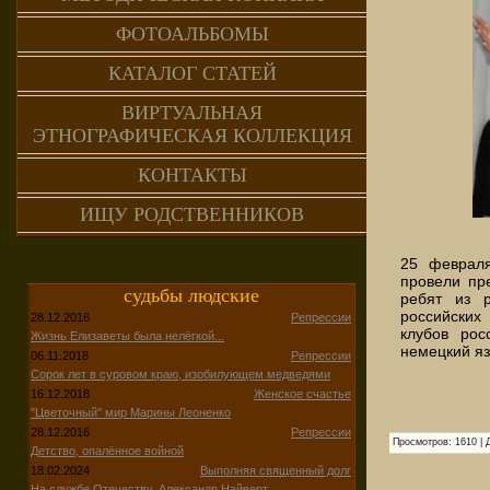
ФОТОАЛЬБОМЫ
КАТАЛОГ СТАТЕЙ
ВИРТУАЛЬНАЯ
ЭТНОГРАФИЧЕСКАЯ КОЛЛЕКЦИЯ
КОНТАКТЫ
ИЩУ РОДСТВЕННИКОВ
25 февраля
провели пр
судьбы людские
ребят из р
российских
28.12.2016
Репрессии
клубов рос
Жизнь Елизаветы была нелёгкой...
немецкий яз
06.11.2018
Репрессии
Сорок лет в суровом краю, изобилующем медведями
16.12.2018
Женское счастье
"Цветочный" мир Марины Леоненко
28.12.2016
Репрессии
Просмотров
:
1610
|
Детство, опалённое войной
18.02.2024
Выполняя священный долг
На службе Отечеству. Александр Найверт