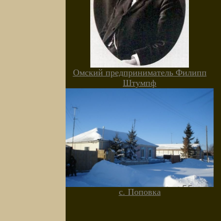
Омский предприниматель Филипп
Штумпф
с. Поповка