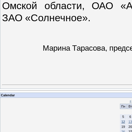
Омской области, ОАО «А
ЗАО «Солнечное».
Марина Тарасова, пред
Calendar
«
Пн
Вт
5
6
12
13
19
20
26
27