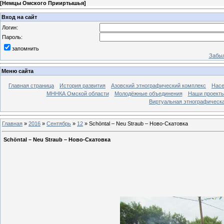
[
Немцы Омского Прииртышья
]
Вход на сайт
Логин:
Пароль:
запомнить
Забыл
Меню сайта
Главная страница
История развития
Азовский этнографический комплекс
Насе
МННКА Омской области
Молодёжные объединения
Наши проект
Виртуальная этнографическа
Главная
»
2016
»
Сентябрь
»
12
» Schöntal – Neu Straub – Ново-Скатовка
Schöntal – Neu Straub – Ново-Скатовка