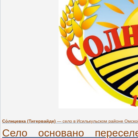
Со́лнцевка (Тигервайде)
— село в Исилькульском районе Омской
Село основано пересел