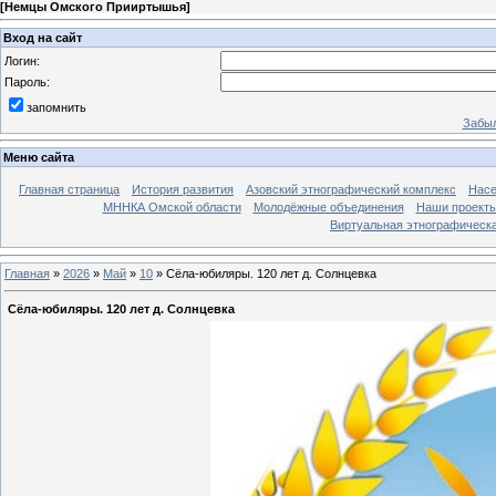
[
Немцы Омского Прииртышья
]
Вход на сайт
Логин:
Пароль:
запомнить
Забыл
Меню сайта
Главная страница
История развития
Азовский этнографический комплекс
Насе
МННКА Омской области
Молодёжные объединения
Наши проект
Виртуальная этнографическа
Главная
»
2026
»
Май
»
10
» Сёла-юбиляры. 120 лет д. Солнцевка
Сёла-юбиляры. 120 лет д. Солнцевка