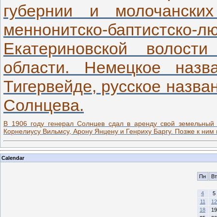
губернии и молочански
меннонитско-баптистско-лю
Екатериновской волост
области. Немецкое назв
Тигервейде, русское назв
Солнцева.
В 1906 году генерал Солнцев сдал в аренду свой земельный 
Корнелиусу Вильмсу, Арону Янцену и Генриху Баргу. Позже к ним 
Calendar
Пн
Вт
4
5
11
12
18
19