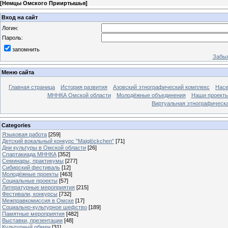
[
Немцы Омского Прииртышья
]
Вход на сайт
Логин:
Пароль:
запомнить
Забыл
Меню сайта
Главная страница
История развития
Азовский этнографический комплекс
Насе
МННКА Омской области
Молодёжные объединения
Наши проект
Виртуальная этнографическа
Categories
Языковая работа
[259]
Детский вокальный конкурс "Maiglöckchen"
[71]
Дни культуры в Омской области
[26]
Спартакиада МННКА
[352]
Семинары, практикумы
[277]
Сибирский фестиваль
[12]
Молодёжные проекты
[463]
Социальные проекты
[57]
Литературные мероприятия
[215]
Фестивали, конкурсы
[732]
Межправкомиссия в Омске
[17]
Социально-культурное шефство
[189]
Памятные мероприятия
[482]
Выставки, презентации
[48]
Культурный обмен
[31]