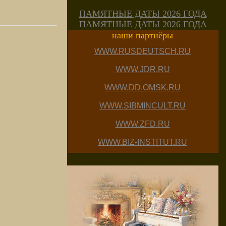
ПАМЯТНЫЕ ДАТЫ 2026 ГОДА
ПАМЯТНЫЕ ДАТЫ 2026 ГОДА
наши партнёры
WWW.RUSDEUTSCH.RU
WWW.JDR.RU
WWW.DD.OMSK.RU
WWW.SIBMINCULT.RU
WWW.ZFD.RU
WWW.BIZ-INSTITUT.RU