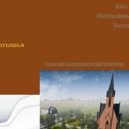
Вход
Мой профиль
Выход
иртышья
Азовский этнографический комплекс