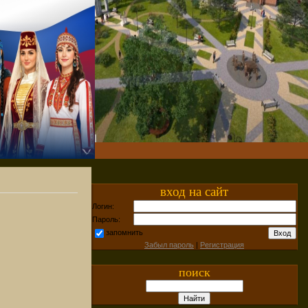
вход на сайт
Логин:
Пароль:
запомнить
Забыл пароль
|
Регистрация
поиск