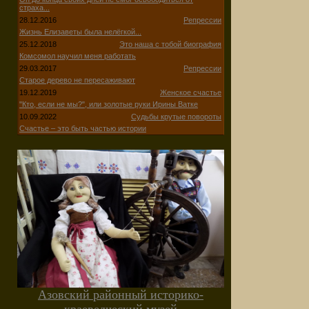
страха...
28.12.2016
Репрессии
Жизнь Елизаветы была нелёгкой...
25.12.2018
Это наша с тобой биография
Комсомол научил меня работать
29.03.2017
Репрессии
Старое дерево не пересаживают
19.12.2019
Женское счастье
"Кто, если не мы?", или золотые руки Ирины Ватке
10.09.2022
Судьбы крутые повороты
Счастье – это быть частью истории
Азовский районный историко-