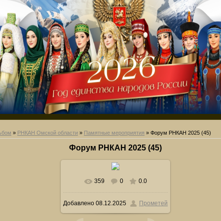
ьбом
»
РНКАН Омской области
»
Памятные мероприятия
» Форум РНКАН 2025 (45)
Форум РНКАН 2025 (45)
359
0
0.0
В реальном размере
640x402
/
Добавлено
08.12.2025
Прометей
29.8Kb