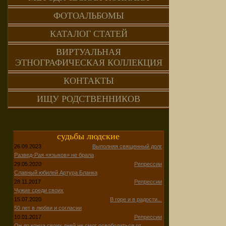
ФОТОАЛЬБОМЫ
КАТАЛОГ СТАТЕЙ
ВИРТУАЛЬНАЯ
ЭТНОГРАФИЧЕСКАЯ КОЛЛЕКЦИЯ
КОНТАКТЫ
ИЩУ РОДСТВЕННИКОВ
судьбы людские
26.09.2023
Выполняя священный долг
Развед-Рая «языков» не брала
29.05.2020
Репрессии
Славный юбилей Артура Бланка
28.11.2017
Репрессии
Чужие среди своих
15.07.2020
В горе и в радости...
50 лет в любви и согласии
10.01.2017
Репрессии
Он до конца своих дней не смог освободиться от