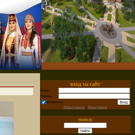
вход на сайт
Логин:
Пароль:
запомнить
Забыл пароль
|
Регистрация
поиск