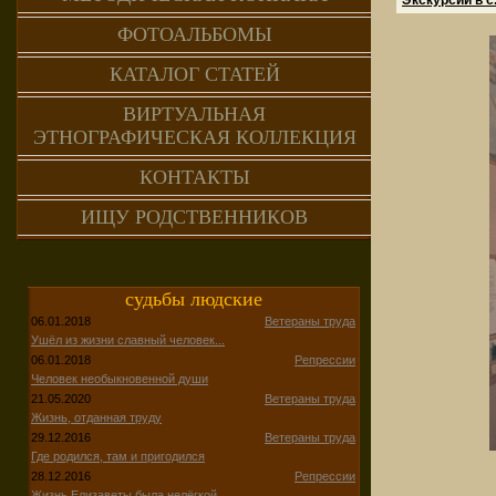
ФОТОАЛЬБОМЫ
КАТАЛОГ СТАТЕЙ
ВИРТУАЛЬНАЯ
ЭТНОГРАФИЧЕСКАЯ КОЛЛЕКЦИЯ
КОНТАКТЫ
ИЩУ РОДСТВЕННИКОВ
судьбы людские
06.01.2018
Ветераны труда
Ушёл из жизни славный человек...
06.01.2018
Репрессии
Человек необыкновенной души
21.05.2020
Ветераны труда
Жизнь, отданная труду
29.12.2016
Ветераны труда
Где родился, там и пригодился
28.12.2016
Репрессии
Жизнь Елизаветы была нелёгкой...