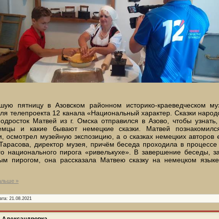
шую пятницу в Азовском районном историко-краеведческом му
ля телепроекта 12 канала «Национальный характер. Сказки народо
одросток Матвей из г. Омска отправился в Азово, чтобы узнать,
емцы и какие бывают немецкие сказки. Матвей познакомил
, осмотрел музейную экспозицию, а о сказках немецких авторов 
Тарасова, директор музея, причём беседа проходила в процессе
го национального пирога «ривелькухе». В завершение беседы, з
ым пирогом, она рассказала Матвею сказку на немецком язык
альше »
ата:
21.08.2021
. Александровка