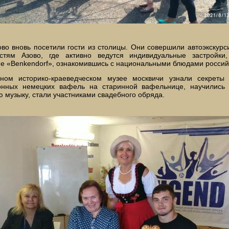
во вновь посетили гости из столицы. Они совершили автоэкскурс
остям Азово, где активно ведутся индивидуальные застройки
е «Benkendorf», ознакомившись с национальными блюдами россий
ном историко-краеведческом музее москвичи узнали секреты 
онных немецких вафель на старинной вафельнице, научились 
 музыку, стали участниками свадебного обряда.