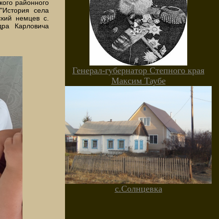
кого районного
 "История села
ский немцев с.
дра Карловича
Генерал-губернатор Степного края
Максим Таубе
с.Солнцевка