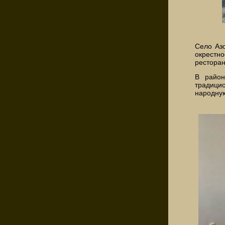
Село Азо
окрестн
ресторан
В район
традици
народную