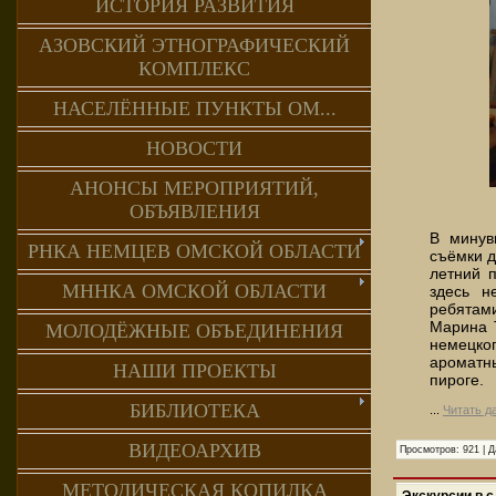
ИСТОРИЯ РАЗВИТИЯ
АЗОВСКИЙ ЭТНОГРАФИЧЕСКИЙ
КОМПЛЕКС
НАСЕЛЁННЫЕ ПУНКТЫ ОМ...
НОВОСТИ
АНОНСЫ МЕРОПРИЯТИЙ,
ОБЪЯВЛЕНИЯ
В минув
РНКА НЕМЦЕВ ОМСКОЙ ОБЛАСТИ
съёмки д
летний п
МННКА ОМСКОЙ ОБЛАСТИ
здесь н
ребятами
Марина 
МОЛОДЁЖНЫЕ ОБЪЕДИНЕНИЯ
немецко
ароматн
НАШИ ПРОЕКТЫ
пироге.
БИБЛИОТЕКА
...
Читать д
ВИДЕОАРХИВ
Просмотров:
921
|
Д
МЕТОДИЧЕСКАЯ КОПИЛКА
Экскурсии в с