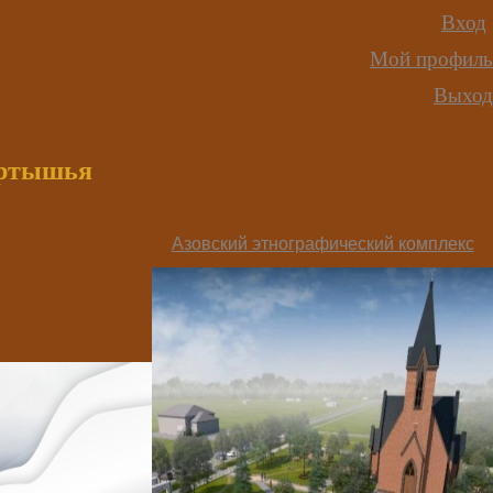
Вход
Мой профиль
Выход
иртышья
Азовский этнографический комплекс