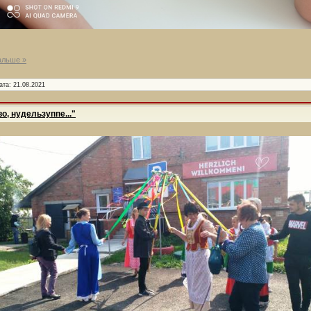
альше »
ата:
21.08.2021
о, нудельзуппе..."