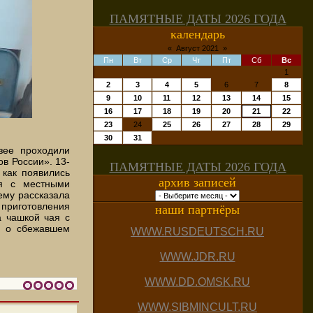
ПАМЯТНЫЕ ДАТЫ 2026 ГОДА
календарь
«
Август 2021
»
Пн
Вт
Ср
Чт
Пт
Сб
Вс
1
2
3
4
5
6
7
8
9
10
11
12
13
14
15
16
17
18
19
20
21
22
23
24
25
26
27
28
29
30
31
зее проходили
в России». 13-
ПАМЯТНЫЕ ДАТЫ 2026 ГОДА
 как появились
архив записей
ся с местными
ему рассказала
 приготовления
наши партнёры
а чашкой чая с
е о сбежавшем
WWW.RUSDEUTSCH.RU
WWW.JDR.RU
WWW.DD.OMSK.RU
WWW.SIBMINCULT.RU