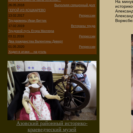
На минув
26.05.2018
Выполняя священный долг
историк
ГЕРОЙ ИЗ КОШКАРЕВО
Алексан
Алексан
13.02.2017
Репрессии
Вормсбе
Трудармеец Иван Виттих
17.02.2019
Ветераны труда
Трудовой путь Егора Миллера
03.11.2016
Репрессии
Два гражданства Валентины Диверт
01.05.2020
Репрессии
Ходил в атаки… на уголь
Азовский районный историко-
краеведческий музей