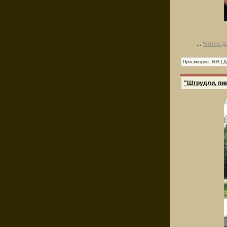
...
Читать д
Просмотров:
603
|
Д
"Штрудли, пив