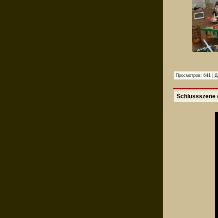
Просмотров:
641
|
Д
Schlussszene d