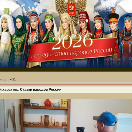
Август
»
21
 характер. Сказки народов России