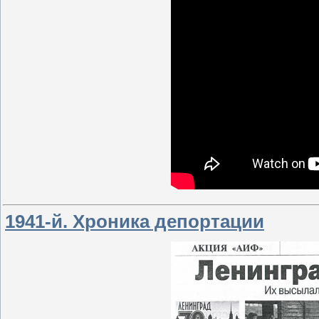
1941-й. Хроника депортации