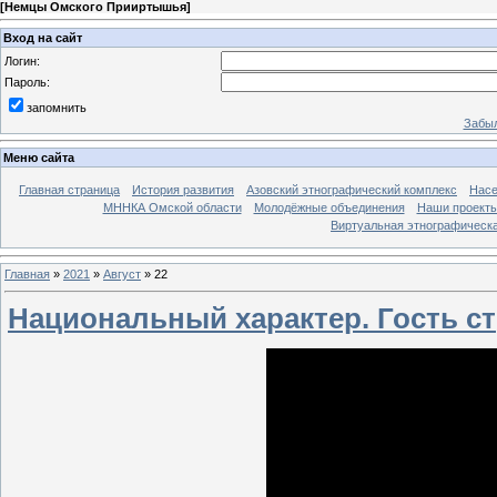
[
Немцы Омского Прииртышья
]
Вход на сайт
Логин:
Пароль:
запомнить
Забыл
Меню сайта
Главная страница
История развития
Азовский этнографический комплекс
Насе
МННКА Омской области
Молодёжные объединения
Наши проект
Виртуальная этнографическа
Главная
»
2021
»
Август
»
22
Национальный характер. Гость ст