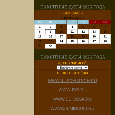
ПАМЯТНЫЕ ДАТЫ 2026 ГОДА
календарь
«
Ноябрь 2021
»
Пн
Вт
Ср
Чт
Пт
Сб
Вс
1
2
3
4
5
6
7
8
9
10
11
12
13
14
15
16
17
18
19
20
21
22
23
24
25
26
27
28
29
30
ПАМЯТНЫЕ ДАТЫ 2026 ГОДА
архив записей
наши партнёры
WWW.RUSDEUTSCH.RU
WWW.JDR.RU
WWW.DD.OMSK.RU
WWW.SIBMINCULT.RU