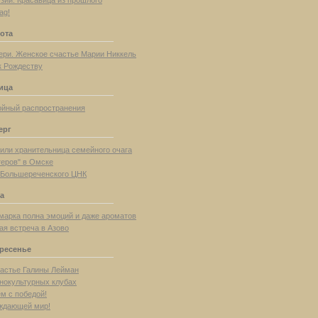
ag!
ота
ери. Женское счастье Марии Никкель
к Рождеству
ица
ойный распространения
ерг
 или хранительница семейного очага
теров" в Омске
 Большереченского ЦНК
а
марка полна эмоций и даже ароматов
ая встреча в Азово
кресенье
астье Галины Лейман
тнокультурных клубах
м с победой!
ождающей мир!