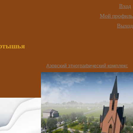
Вход
Мой профиль
Выход
иртышья
Азовский этнографический комплекс