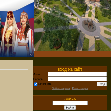
вход на сайт
Логин:
Пароль:
запомнить
Забыл пароль
|
Регистрация
поиск