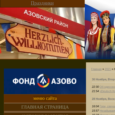
Праздники
Главная
»
2021
»
30 Ноября, Вто
22:30
Об одесско
21:54
«Deutsch Kr
меню сайта
28 Ноября, Вос
ГЛАВНАЯ СТРАНИЦА
16:04
Гори, свеч
15:57
Незабываем
15:23
Минуты поэ