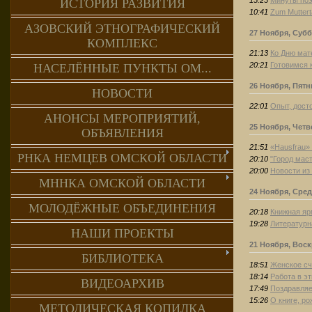
ИСТОРИЯ РАЗВИТИЯ
10:41
Zum Muttert
АЗОВСКИЙ ЭТНОГРАФИЧЕСКИЙ
27 Ноября, Субб
КОМПЛЕКС
21:13
Ко Дню мат
20:21
Готовимся 
НАСЕЛЁННЫЕ ПУНКТЫ ОМ...
26 Ноября, Пятн
НОВОСТИ
22:01
Опыт, дост
АНОНСЫ МЕРОПРИЯТИЙ,
25 Ноября, Четв
ОБЪЯВЛЕНИЯ
21:51
«Hausfrau»
РНКА НЕМЦЕВ ОМСКОЙ ОБЛАСТИ
20:10
"Город мас
20:00
Новости из
МННКА ОМСКОЙ ОБЛАСТИ
24 Ноября, Сред
МОЛОДЁЖНЫЕ ОБЪЕДИНЕНИЯ
20:18
Книжная яр
19:28
Литературн
НАШИ ПРОЕКТЫ
21 Ноября, Вос
БИБЛИОТЕКА
18:51
Женское сч
18:14
Работа в э
ВИДЕОАРХИВ
17:49
Поздравляе
15:26
О книге, р
МЕТОДИЧЕСКАЯ КОПИЛКА