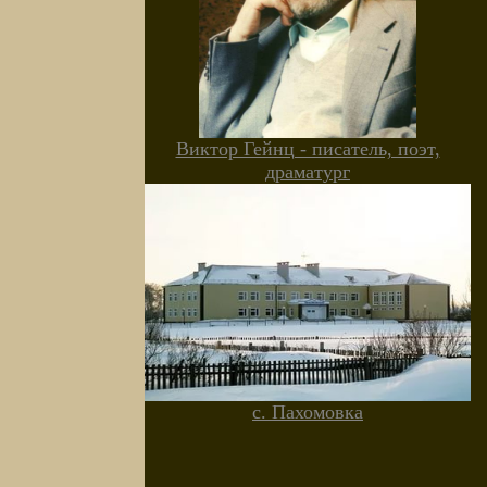
Виктор Гейнц - писатель, поэт,
драматург
с. Пахомовка