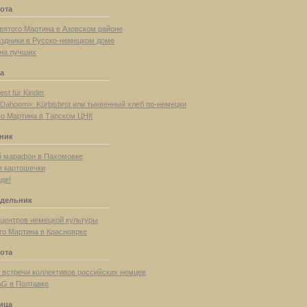
ота
вятого Мартина в Азовском районе
аздники в Русско-немецком доме
на лучших
а
st für Kinder
 Dahoom»: Kürbisbrot или тыквенный хлеб по-немецки
го Мартина в Тарском ЦНК
рник
й марафон в Пахомовке
ля картошечки
де!
едельник
 центров немецкой культуры
го Мартина в Красноярке
ота
 встречи коллективов российских немцев
G в Полтавке
ица