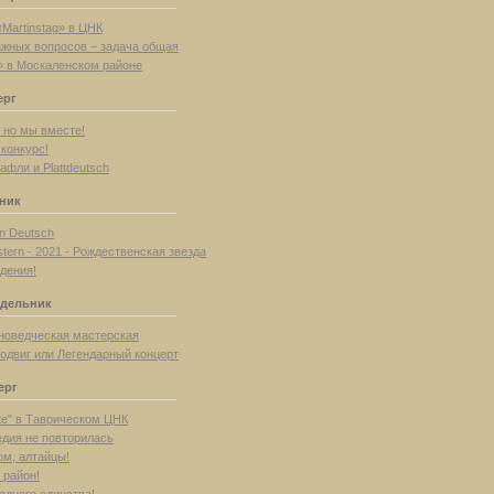
«Martinstag» в ЦНК
жных вопросов – задача общая
g» в Москаленском районе
ерг
 но мы вместе!
 конкурс!
афли и Plattdeutsch
рник
n Deutsch
tern - 2021 - Рождественская звезда
дения!
едельник
новедческая мастерская
одвиг или Легендарный концерт
ерг
nte" в Таврическом ЦНК
едия не повторилась
ом, алтайцы!
 район!
одного единства!