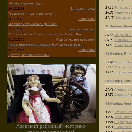
Жизнь, отданная труду
19:12
Фотофакт: 
29.12.2016
Ветераны труда
18:36
Решение ва
Где родился, там и пригодился
17:47
«Martinsta
26.06.2020
Репрессии
Красноармеец Александр Кноль
11 Ноября, Четв
19.12.2019
Женское счастье
"Кто, если не мы?", или золотые руки Ирины Ватке
20:33
Мы разные,
02.03.2018
Судьбы крутые повороты
20:02
Внимание -
На маленьком плоту сквозь бури, дождь и грозы…
19:50
Немецкие в
28.12.2016
Репрессии
09 Ноября, Вто
Детство, опалённое войной
21:41
Wir spreche
21:19
Weihnachtss
19:16
С Днём рож
08 Ноября, Пон
20:46
Лингвостра
19:52
Духовный п
04 Ноября, Четв
19:16
"Reiche Er
19:07
Чтобы траг
13:24
С праздник
Азовский районный историко-
13:14
С юбилеем,
13:00
С Днём нар