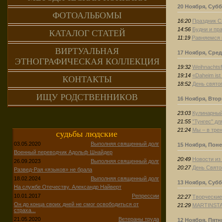
20 Ноября, Субб
ФОТОАЛЬБОМЫ
16:20
Праздник С
14:56
Будни и пр
КАТАЛОГ СТАТЕЙ
11:19
Равняемся 
ВИРТУАЛЬНАЯ
17 Ноября, Сред
ЭТНОГРАФИЧЕСКАЯ КОЛЛЕКЦИЯ
19:32
Weihnachtsfe
19:14
«Daheim ist
КОНТАКТЫ
18:52
День свято
ИЩУ РОДСТВЕННИКОВ
16 Ноября, Вто
23:03
Кулинарны
21:55
"Тунгес" д
21:24
Мы – в трен
судьбы людские
03.05.2020
Выполняя священный долг
15 Ноября, Пон
Военный переводчик Адольф Шнайдер
20:49
Новости из
26.09.2023
Выполняя священный долг
20:27
День Свято
Развед-Рая «языков» не брала
18.02.2024
Выполняя священный долг
13 Ноября, Субб
На службе Отечеству. Александр Найверт
10.01.2017
Репрессии
22:27
Творческие
Он до конца своих дней не смог освободиться от
21:29
MARTINSTA
страха...
21.05.2020
Ветераны труда
12 Ноября, Пятн