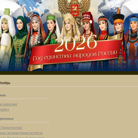
Ноябрь
рник
м креативе
eativ»
кресенье
а Пророчества!
ые литературные встречи
зии. Красавица из прошлого