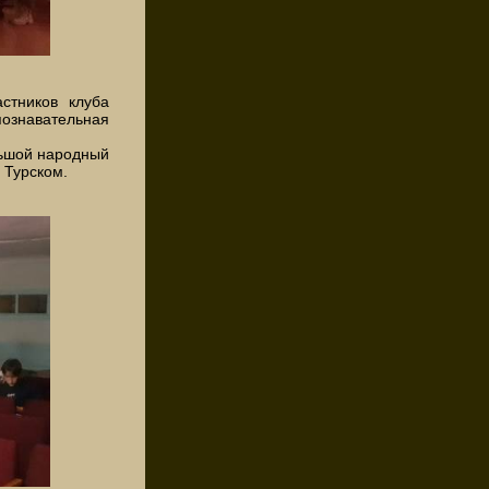
стников клуба
познавательная
льшой народный
 Турском.