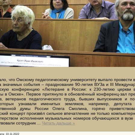
ало, что Омскому педагогическому университету выпало провести в
а значимых события – празднование 90-летия ВУЗа и III Междуна
ескую конференцию «Лютеране в России: к 230-летию церкви 
ны в Омске». Первое притянуло в обновлённый конференц-зал пр
ов, ветеранов педагогического труда, бывших выпускников и по
оторых узнавали именитых земляков, например, депутата
ственной думы России Олега Смолина, горячо приветствова
кий концерт произвёл сильное впечатление не только компьютер
стерством исполнения музыкальных номеров обучающихся в вузе 
твовали сотрудник
...
Читать дальше »
ата:
10.11.2022