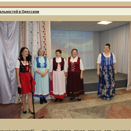
альностей в Одесском
национальностей" – так назывался вечер отдыха для национа