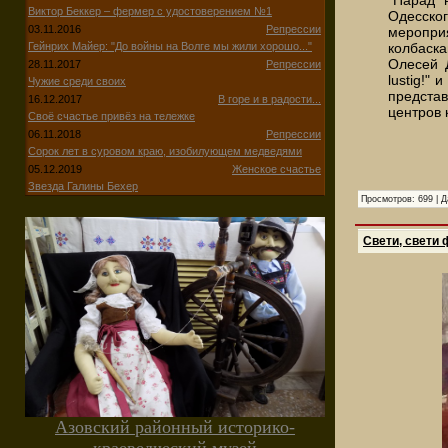
Виктор Беккер – фермер с удостоверением №1
Одесско
03.11.2016
Репрессии
меропр
колбаск
Гейнрих Майер: "До войны на Волге мы жили хорошо..."
Олесей Д
28.11.2017
Репрессии
lustig!"
Чужие среди своих
представ
16.12.2017
В горе и в радости...
центров 
Своё счастье привёз на тележке
06.11.2018
Репрессии
Сорок лет в суровом краю, изобилующем медведями
05.12.2019
Женское счастье
Звезда Галины Бехер
Просмотров:
699
|
Д
Свети, свети 
Азовский районный историко-