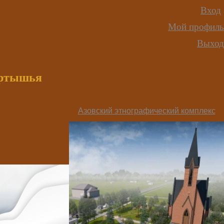
Вход
Мой профиль
Выход
иртышья
Азовский этнографический комплекс