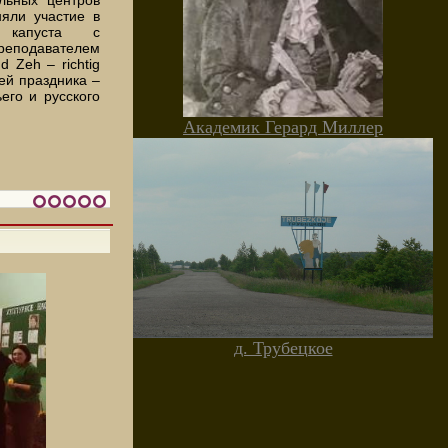
няли участие в
я капуста с
реподавателем
 Zeh – richtig
ей праздника –
ьего и русского
Академик Герард Миллер
д. Трубецкое