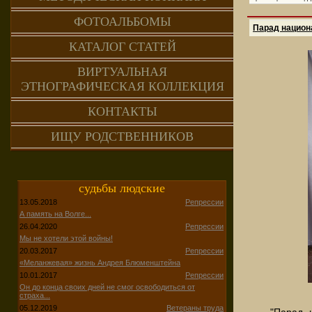
ФОТОАЛЬБОМЫ
Парад национ
КАТАЛОГ СТАТЕЙ
ВИРТУАЛЬНАЯ
ЭТНОГРАФИЧЕСКАЯ КОЛЛЕКЦИЯ
КОНТАКТЫ
ИЩУ РОДСТВЕННИКОВ
судьбы людские
13.05.2018
Репрессии
А память на Волге...
26.04.2020
Репрессии
Мы не хотели этой войны!
20.03.2017
Репрессии
«Меланжевая» жизнь Андрея Блюменштейна
10.01.2017
Репрессии
Он до конца своих дней не смог освободиться от
страха...
05.12.2019
Ветераны труда
"Парад 