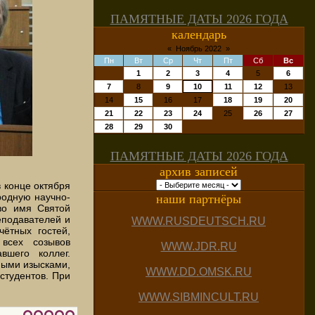
ПАМЯТНЫЕ ДАТЫ 2026 ГОДА
календарь
«
Ноябрь 2022
»
Пн
Вт
Ср
Чт
Пт
Сб
Вс
1
2
3
4
5
6
7
8
9
10
11
12
13
14
15
16
17
18
19
20
21
22
23
24
25
26
27
28
29
30
ПАМЯТНЫЕ ДАТЫ 2026 ГОДА
архив записей
 конце октября
родную научно-
наши партнёры
во имя Святой
еподавателей и
WWW.RUSDEUTSCH.RU
чётных гостей,
 всех созывов
WWW.JDR.RU
вшего коллег.
ными изысками,
WWW.DD.OMSK.RU
студентов. При
WWW.SIBMINCULT.RU