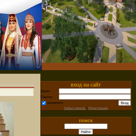
вход на сайт
Логин:
Пароль:
запомнить
Забыл пароль
|
Регистрация
поиск