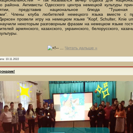
го района. Активисты Одесского центра немецкой культуры при
иятии, представив национальное блюда "Тушена
ами". Члены клуба любителей немецкого языка вместе с п
ерксен провели игру на немецком языке "Kopf, Schulter, Knie und
 и научили некоторым разговорным фразам на немецком языке гост
ителей армянского, казахского, украинского, белорусского, казач
культуры.
...
Читать дальше »
ата:
10.11.2022
фонарик!