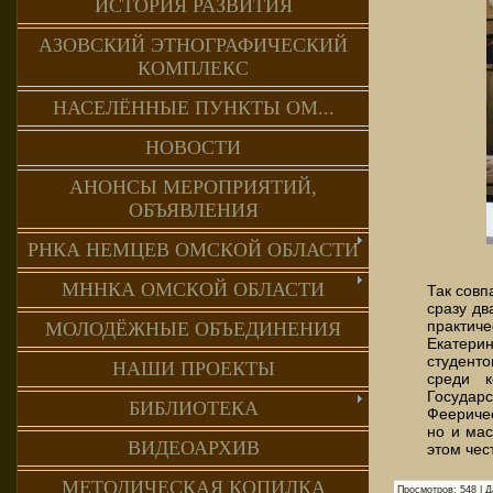
ИСТОРИЯ РАЗВИТИЯ
АЗОВСКИЙ ЭТНОГРАФИЧЕСКИЙ
КОМПЛЕКС
НАСЕЛЁННЫЕ ПУНКТЫ ОМ...
НОВОСТИ
АНОНСЫ МЕРОПРИЯТИЙ,
ОБЪЯВЛЕНИЯ
РНКА НЕМЦЕВ ОМСКОЙ ОБЛАСТИ
МННКА ОМСКОЙ ОБЛАСТИ
Так совп
сразу дв
практич
МОЛОДЁЖНЫЕ ОБЪЕДИНЕНИЯ
Екатери
студент
НАШИ ПРОЕКТЫ
среди к
Государ
БИБЛИОТЕКА
Фееричес
но и ма
ВИДЕОАРХИВ
этом чес
МЕТОДИЧЕСКАЯ КОПИЛКА
Просмотров:
548
|
Д