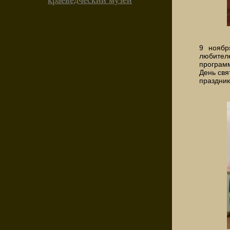
краеведческий музей
9 ноябр
любителе
програм
День свя
праздник