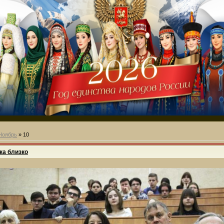
Ноябрь
»
10
ка близко