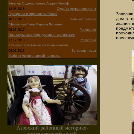
Кавалер Ордена Ленина Андрей Кемпф
12.03.2018
Судьбы крутые повороты
Заверши
Принцесса в мире автомобилей
дом в г
16.12.2018
Женское счастье
знания в
"Цветочный" мир Марины Леоненко
предмет
08.01.2017
Репрессии
проходи
Она закрывала лицо руками и тихо плакала
последую
17.12.2019
Репрессии
Юбилей с грустными воспоминаниями
06.01.2018
Ветераны труда
Ушёл из жизни славный человек...
Азовский районный историко-