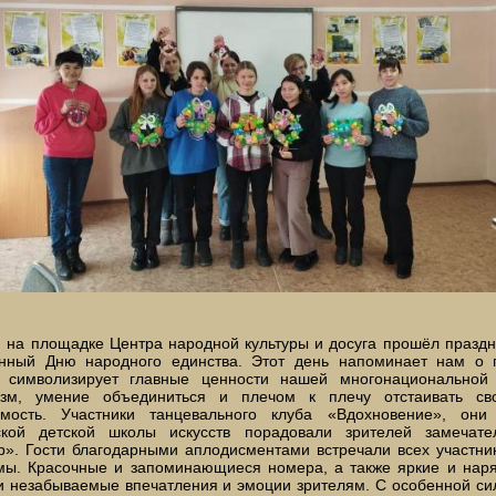
 на площадке Центра народной культуры и досуга прошёл праздн
нный Дню народного единства. Этот день напоминает нам о 
, символизирует главные ценности нашей многонациональной
изм, умение объединиться и плечом к плечу отстаивать с
имость. Участники танцевального клуба «Вдохновение», он
ской детской школы искусств порадовали зрителей замечат
р». Гости благодарными аплодисментами встречали всех участни
мы. Красочные и запоминающиеся номера, а также яркие и нар
 незабываемые впечатления и эмоции зрителям. С особенной сил