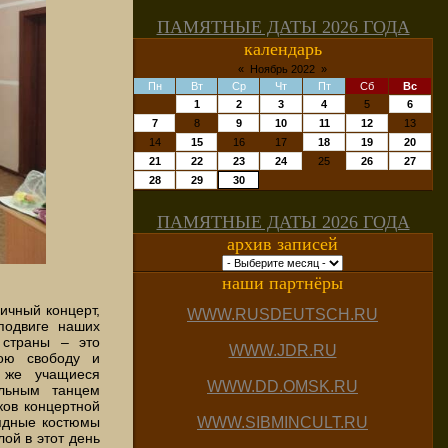
ПАМЯТНЫЕ ДАТЫ 2026 ГОДА
календарь
«
Ноябрь 2022
»
Пн
Вт
Ср
Чт
Пт
Сб
Вс
1
2
3
4
5
6
7
8
9
10
11
12
13
14
15
16
17
18
19
20
21
22
23
24
25
26
27
28
29
30
ПАМЯТНЫЕ ДАТЫ 2026 ГОДА
архив записей
наши партнёры
ичный концерт,
WWW.RUSDEUTSCH.RU
подвиге наших
 страны – это
WWW.JDR.RU
вою свободу и
и же учащиеся
WWW.DD.OMSK.RU
ельным танцем
ков концертной
WWW.SIBMINCULT.RU
ядные костюмы
ой в этот день