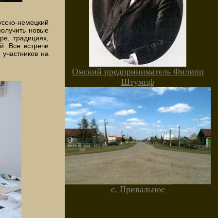
усско-немецкий
олучить новые
ре, традициях,
й. Все встречи
 участников на
Омский предприниматель Филипп
Штумпф
с. Привальное