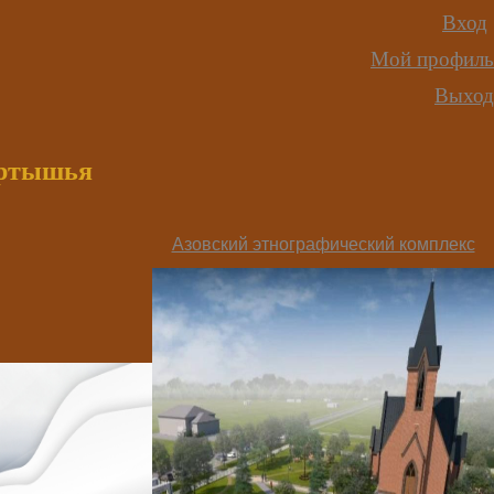
Вход
Мой профиль
Выход
иртышья
Азовский этнографический комплекс