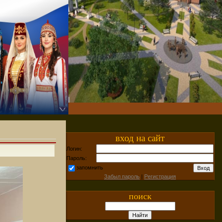
вход на сайт
Логин:
Пароль:
запомнить
Забыл пароль
|
Регистрация
поиск