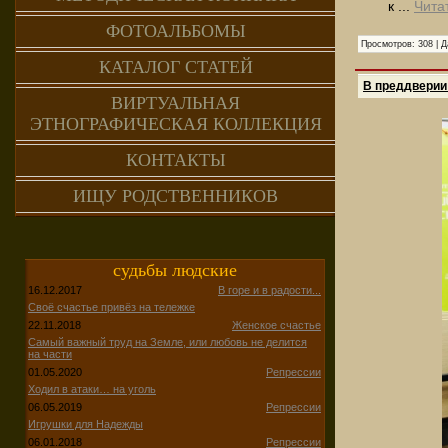
к
...
Чита
ФОТОАЛЬБОМЫ
Просмотров:
308
|
Д
КАТАЛОГ СТАТЕЙ
В преддверии
ВИРТУАЛЬНАЯ
ЭТНОГРАФИЧЕСКАЯ КОЛЛЕКЦИЯ
КОНТАКТЫ
ИЩУ РОДСТВЕННИКОВ
судьбы людские
16.12.2017
В горе и в радости...
Своё счастье привёз на тележке
22.11.2018
Женское счастье
Самый важный труд на Земле, или любовь не делится
на части
01.05.2020
Репрессии
Ходил в атаки… на уголь
06.05.2019
Репрессии
Игрушки для Надежды
06.01.2018
Репрессии