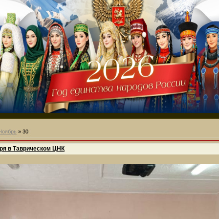
Ноябрь
»
30
ря в Таврическом ЦНК