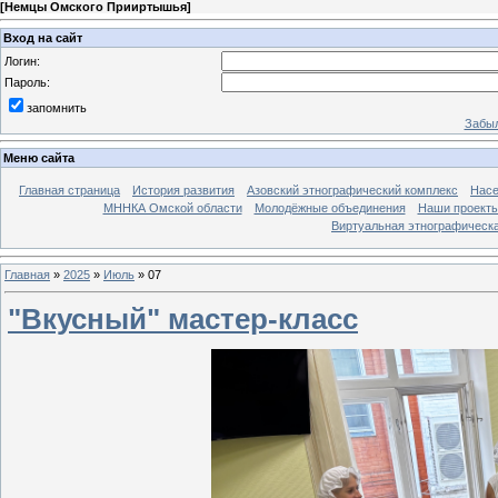
[
Немцы Омского Прииртышья
]
Вход на сайт
Логин:
Пароль:
запомнить
Забыл
Меню сайта
Главная страница
История развития
Азовский этнографический комплекс
Насе
МННКА Омской области
Молодёжные объединения
Наши проект
Виртуальная этнографическа
Главная
»
2025
»
Июль
»
07
"Вкусный" мастер-класс