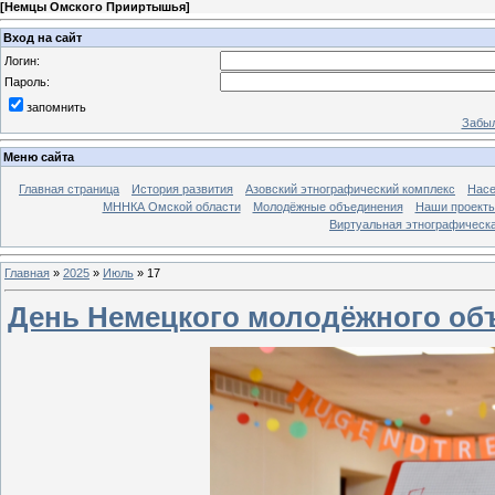
[
Немцы Омского Прииртышья
]
Вход на сайт
Логин:
Пароль:
запомнить
Забыл
Меню сайта
Главная страница
История развития
Азовский этнографический комплекс
Насе
МННКА Омской области
Молодёжные объединения
Наши проект
Виртуальная этнографическа
Главная
»
2025
»
Июль
»
17
День Немецкого молодёжного об