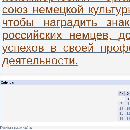
союз немецкой культур
чтобы наградить зна
российских немцев, д
успехов в своей проф
деятельности.
Calendar
Пн
Вт
1
7
8
14
15
21
22
28
29
Полная версия сайта