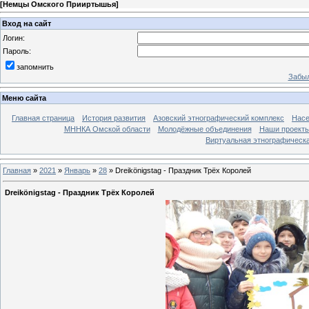
[
Немцы Омского Прииртышья
]
Вход на сайт
Логин:
Пароль:
запомнить
Забыл
Меню сайта
Главная страница
История развития
Азовский этнографический комплекс
Насе
МННКА Омской области
Молодёжные объединения
Наши проект
Виртуальная этнографическа
Главная
»
2021
»
Январь
»
28
» Dreikönigstag - Праздник Трёх Королей
Dreikönigstag - Праздник Трёх Королей