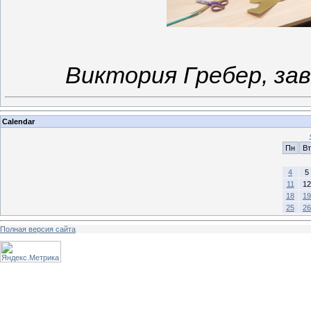
Виктория Гребер, з
Calendar
Пн
Вт
4
5
11
12
18
19
25
26
Полная версия сайта