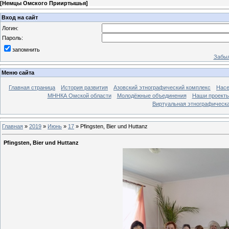
[
Немцы Омского Прииртышья
]
Вход на сайт
Логин:
Пароль:
запомнить
Забыл
Меню сайта
Главная страница
История развития
Азовский этнографический комплекс
Насе
МННКА Омской области
Молодёжные объединения
Наши проект
Виртуальная этнографическа
Главная
»
2019
»
Июнь
»
17
» Pfingsten, Bier und Huttanz
Pfingsten, Bier und Huttanz