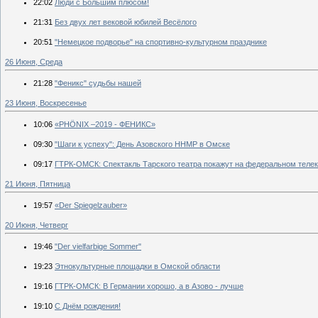
22:02
Люди с Большим плюсом!
21:31
Без двух лет вековой юбилей Весёлого
20:51
"Немецкое подворье" на спортивно-культурном празднике
26 Июня, Среда
21:28
"Феникс" судьбы нашей
23 Июня, Воскресенье
10:06
«PHÖNIX –2019 - ФЕНИКС»
09:30
"Шаги к успеху": День Азовского ННМР в Омске
09:17
ГТРК-ОМСК: Спектакль Тарского театра покажут на федеральном теле
21 Июня, Пятница
19:57
«Der Spiegelzauber»
20 Июня, Четверг
19:46
"Der vielfarbige Sommer"
19:23
Этнокультурные площадки в Омской области
19:16
ГТРК-ОМСК: В Германии хорошо, а в Азово - лучше
19:10
С Днём рождения!