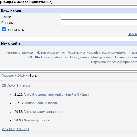
[
Немцы Омского Прииртышья
]
Вход на сайт
Логин:
Пароль:
запомнить
Забыл
Меню сайта
Главная страница
История развития
Азовский этнографический комплекс
Насе
МННКА Омской области
Молодёжные объединения
Наши проект
Виртуальная этнографическа
Главная
»
2019
»
Июнь
28 Июня, Пятница
21:22
АиФ: Что делал великий учёный в Сибири
21:13
Возвращённые имена
20:56
С праздником, литковцы!
20:39
Футбол для юных
27 Июня, Четверг