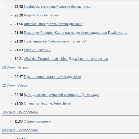
22:42
Nachtisch: сливочный десерт без выпечки
22:28
Родила Россия песню...
21:56
Армяне - победители "Мяча Дружбы"
21:46
Германия-Россия: Живое наследие Александра фон Гумбольдта
21:29
Приглашаем в "Лабораторию талантов"
21:03
Россия – это мы!
19:21
«Ball der Freundschaft - Мяч Дружбы»: фоторепортаж
13 Июня, Четверг
22:47
Пусть снова взлетит «Мяч дружбы»
12 Июня, Среда
22:46
Культурно-исторический семинар в Детмольде
21:35
O, leuchte, leuchte, liebe Stern!
10 Июня, Понедельник
11:03
С Днём рождения!
09 Июня, Воскресенье