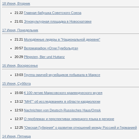
18 Июня, Вторник
21:22
Главная бабушка Советского Союза
21:01
Этнокультурная площадка в Новоскатовке
17 Июня, Понедельник
21:21
Молодёжные лидеры в "Национальной деревне"
20:57
Веломарафон «Огни Гумбольдта»
20:29
Pfingsten, Bier und Huttanz
16 Июня, Воскресенье
13:03
Группа омичей-музейщиков побывала в Марксе
15 Июня, Суббота
15:00
К 100-летию Марксовского краеведческого музея
13:12
"МНГ" об исследованиях в области кардиологии
12:53
Nachrichten von Deutsch-Russisches Haus/Omsk
12:37
О проблемах и перспективах немецкого языка в регионе
12:25
"Омская Губерния" о развитии отношений между Россией и Германией
14 Июня, Пятница