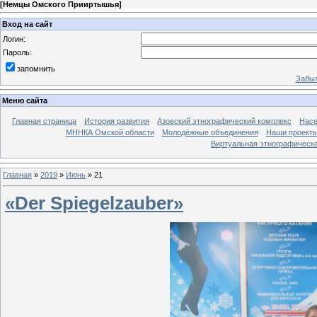
[
Немцы Омского Прииртышья
]
Вход на сайт
Логин:
Пароль:
запомнить
Забыл
Меню сайта
Главная страница
История развития
Азовский этнографический комплекс
Насе
МННКА Омской области
Молодёжные объединения
Наши проект
Виртуальная этнографическа
Главная
»
2019
»
Июнь
»
21
«Der Spiegelzauber»