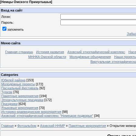
[
Немцы Омского Прииртышья
]
Вход на сайт
Логин:
Пароль:
запомнить
Забыл
Меню сайта
Главная страница
История развития
Азовский этнографический комплекс
Насе
МННКА Омской области
Молодёжные объединения
Наши проект
Виртуальная этнографическа
Categories
Юбилей района
[153]
Молодёжные проекты
[172]
Пасхальный фестиваль
[92]
Туризм
[76]
Памятные мероприятия
[194]
Этнокультурные праздники
[172]
Праздники
[624]
Языковые мероприятия
[70]
Историко-краеведческие мероприятия
[98]
Азовский этнографический комплекс "Немецкое подворье"
[34]
Главная
»
Фотоальбом
»
Азовский ННМР
»
Памятные мероприятия
» Открытие мемори