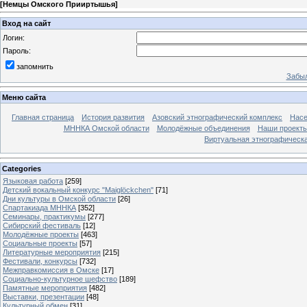
[
Немцы Омского Прииртышья
]
Вход на сайт
Логин:
Пароль:
запомнить
Забыл
Меню сайта
Главная страница
История развития
Азовский этнографический комплекс
Насе
МННКА Омской области
Молодёжные объединения
Наши проект
Виртуальная этнографическа
Categories
Языковая работа
[259]
Детский вокальный конкурс "Maiglöckchen"
[71]
Дни культуры в Омской области
[26]
Спартакиада МННКА
[352]
Семинары, практикумы
[277]
Сибирский фестиваль
[12]
Молодёжные проекты
[463]
Социальные проекты
[57]
Литературные мероприятия
[215]
Фестивали, конкурсы
[732]
Межправкомиссия в Омске
[17]
Социально-культурное шефство
[189]
Памятные мероприятия
[482]
Выставки, презентации
[48]
Культурный обмен
[31]