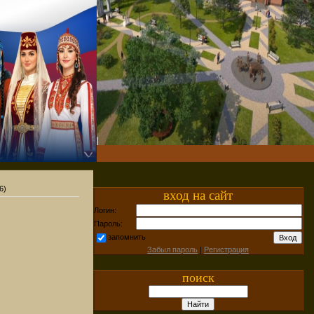
6)
вход на сайт
Логин:
Пароль:
запомнить
Забыл пароль
|
Регистрация
поиск