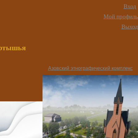
Вход
Мой профиль
Выход
иртышья
Азовский этнографический комплекс