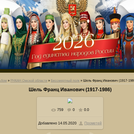
ьбом
»
РНКАН Омской области
»
Бессмертный полк
» Шель Франц Иванович (1917-198
Шель Франц Иванович (1917-1986)
759
0
0.0
В реальном размере
428x640
/
Добавлено
14.05.2020
Прометей
80.0Kb