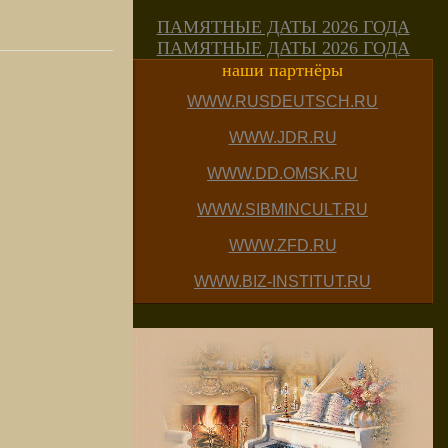
ПАМЯТНЫЕ ДАТЫ 2026 ГОДА
ПАМЯТНЫЕ ДАТЫ 2026 ГОДА
наши партнёры
WWW.RUSDEUTSCH.RU
WWW.JDR.RU
WWW.DD.OMSK.RU
WWW.SIBMINCULT.RU
WWW.ZFD.RU
WWW.BIZ-INSTITUT.RU