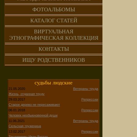
ФОТОАЛЬБОМЫ
КАТАЛОГ СТАТЕЙ
ВИРТУАЛЬНАЯ
ЭТНОГРАФИЧЕСКАЯ КОЛЛЕКЦИЯ
КОНТАКТЫ
ИЩУ РОДСТВЕННИКОВ
судьбы людские
21.05.2020
Ветераны труда
Жизнь, отданная труду
29.03.2017
Репрессии
Старое дерево не пересаживают
06.01.2018
Репрессии
Человек необыкновенной души
11.06.2021
Ветераны труда
Сельская труженица
13.02.2017
Репрессии
Трудармеец Иван Виттих