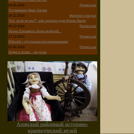
04.05.2020
Репрессии
Трудармеец Иван Ульрих
19.12.2019
Женское счастье
"Кто, если не мы?", или золотые руки Ирины Ватке
28.12.2016
Репрессии
Жизнь Елизаветы была нелёгкой...
17.12.2019
Репрессии
Юбилей с грустными воспоминаниями
01.05.2020
Репрессии
Ходил в атаки… на уголь
Азовский районный историко-
краеведческий музей