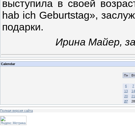
выступила в своей возрас
hab ich Geburtstag», заслу
подарки.
Ирина Майер, з
Calendar
Пн
Вт
6
7
13
14
20
21
27
28
Полная версия сайта