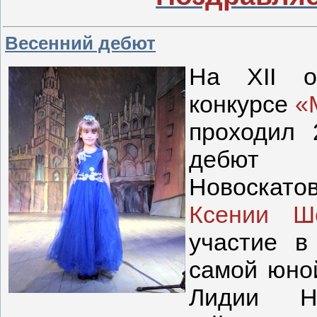
Весенний дебют
На XII о
конкурсе
«
проходил 
дебют с
Новоскато
Ксении Ш
участие в
самой юно
Лидии Н