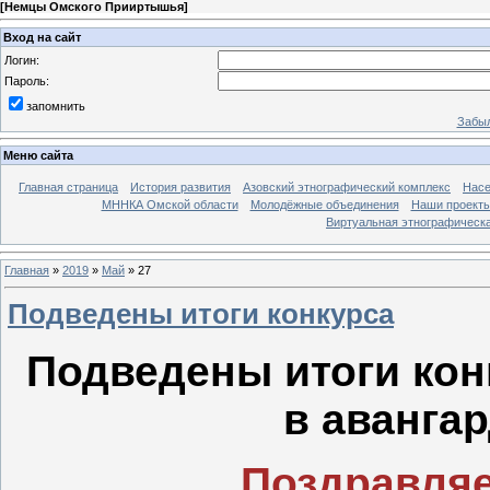
[
Немцы Омского Прииртышья
]
Вход на сайт
Логин:
Пароль:
запомнить
Забыл
Меню сайта
Главная страница
История развития
Азовский этнографический комплекс
Насе
МННКА Омской области
Молодёжные объединения
Наши проект
Виртуальная этнографическа
Главная
»
2019
»
Май
»
27
Подведены итоги конкурса
Подведены итоги кон
в авангар
Поздравляе