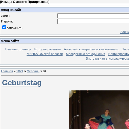
[
Немцы Омского Прииртышья
]
Вход на сайт
Логин:
Пароль:
запомнить
Забыл
Меню сайта
Главная страница
История развития
Азовский этнографический комплекс
Насе
МННКА Омской области
Молодёжные объединения
Наши проект
Виртуальная этнографическа
Главная
»
2021
»
Февраль
»
04
Geburtstag