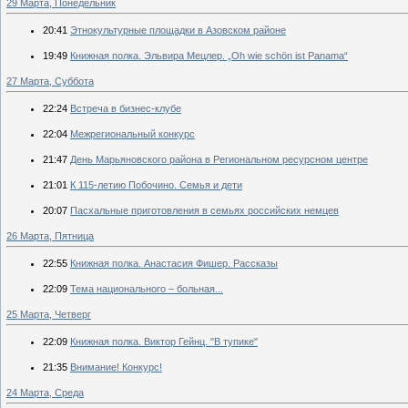
29 Марта, Понедельник
20:41
Этнокультурные площадки в Азовском районе
19:49
Книжная полка. Эльвира Мецлер. „Oh wie schön ist Panama“
27 Марта, Суббота
22:24
Встреча в бизнес-клубе
22:04
Межрегиональный конкурс
21:47
День Марьяновского района в Региональном ресурсном центре
21:01
К 115-летию Побочино. Семья и дети
20:07
Пасхальные приготовления в семьях российских немцев
26 Марта, Пятница
22:55
Книжная полка. Анастасия Фишер. Рассказы
22:09
Тема национального – больная...
25 Марта, Четверг
22:09
Книжная полка. Виктор Гейнц. "В тупике"
21:35
Внимание! Конкурс!
24 Марта, Среда