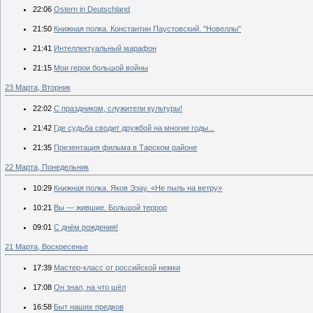
22:06
Ostern in Deutschland
21:50
Книжная полка. Константин Паустовский. "Новеллы"
21:41
Интеллектуальный марафон
21:15
Мои герои большой войны
23 Марта, Вторник
22:02
С праздником, служители культуры!
21:42
Где судьба сводит дружбой на многие годы...
21:35
Презентация фильма в Тарском районе
22 Марта, Понедельник
10:29
Книжная полка. Яков Эзау. «Не пыль на ветру»
10:21
Вы — жившие. Большой террор
09:01
С днём рождения!
21 Марта, Воскресенье
17:39
Мастер-класс от российской немки
17:08
Он знал, на что шёл
16:58
Быт наших предков