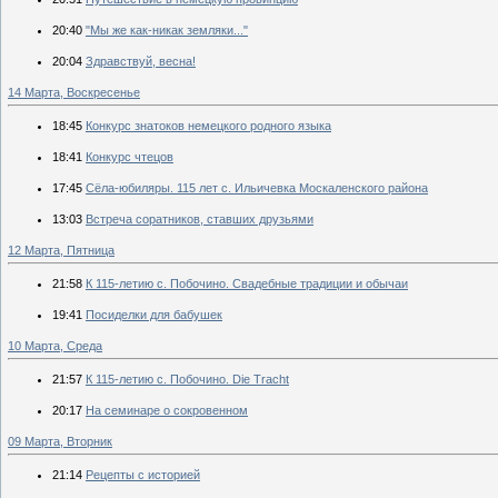
20:40
"Мы же как-никак земляки..."
20:04
Здравствуй, весна!
14 Марта, Воскресенье
18:45
Конкурс знатоков немецкого родного языка
18:41
Конкурс чтецов
17:45
Сёла-юбиляры. 115 лет с. Ильичевка Москаленского района
13:03
Встреча соратников, ставших друзьями
12 Марта, Пятница
21:58
К 115-летию с. Побочино. Свадебные традиции и обычаи
19:41
Посиделки для бабушек
10 Марта, Среда
21:57
К 115-летию с. Побочино. Die Tracht
20:17
На семинаре о сокровенном
09 Марта, Вторник
21:14
Рецепты с историей