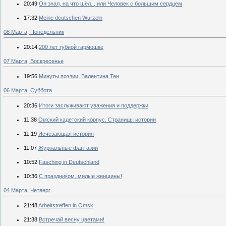
20:49
Он знал, на что шёл.., или Человек с большим сердцем
17:32
Meine deutschen Wurzeln
08 Марта, Понедельник
20:14
200 лет губной гармошке
07 Марта, Воскресенье
19:56
Минуты поэзии. Валентина Тен
06 Марта, Суббота
20:36
Итоги заслуживают уважения и поддержки
11:38
Омский кадетский корпус. Страницы истории
11:19
Исчезающая история
11:07
Журнальные фантазии
10:52
Fasching in Deutschland
10:36
С праздником, милые женщины!
04 Марта, Четверг
21:48
Arbeitstreffen in Omsk
21:38
Встречай весну цветами!