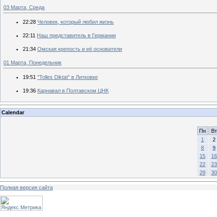
03 Марта, Среда
22:28
Человек, который любил жизнь
22:11
Наш представитель в Германии
21:34
Омская крепость и её основатели
01 Марта, Понедельник
19:51
"Tolles Diktat" в Литковке
19:36
Карнавал в Полтавском ЦНК
Calendar
Пн
Вт
1
2
8
9
15
16
22
23
29
30
Полная версия сайта