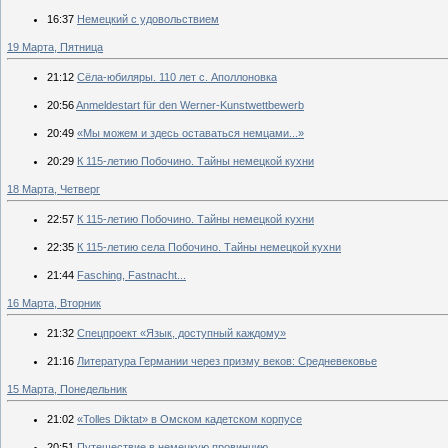
16:37
Немецкий с удовольствием
19 Марта, Пятница
21:12
Сёла-юбиляры. 110 лет с. Аполлоновка
20:56
Anmeldestart für den Werner-Kunstwettbewerb
20:49
«Мы можем и здесь оставаться немцами...»
20:29
К 115-летию Побочино. Тайны немецкой кухни
18 Марта, Четверг
22:57
К 115-летию Побочино. Тайны немецкой кухни
22:35
К 115-летию села Побочино. Тайны немецкой кухни
21:44
Fasching, Fastnacht...
16 Марта, Вторник
21:32
Спецпроект «Язык, доступный каждому»
21:16
Литература Германии через призму веков: Средневековье
15 Марта, Понедельник
21:02
«Tolles Diktat» в Омском кадетском корпусе
20:51
Путешествие в немецкую провинцию