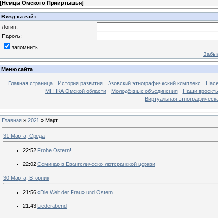
[
Немцы Омского Прииртышья
]
Вход на сайт
Логин:
Пароль:
запомнить
Забыл
Меню сайта
Главная страница
История развития
Азовский этнографический комплекс
Насе
МННКА Омской области
Молодёжные объединения
Наши проект
Виртуальная этнографическа
Главная
»
2021
»
Март
31 Марта, Среда
22:52
Frohe Ostern!
22:02
Семинар в Евангелическо-лютеранской церкви
30 Марта, Вторник
21:56
«Die Welt der Frau» und Ostern
21:43
Liederabend