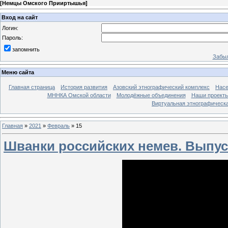
[
Немцы Омского Прииртышья
]
Вход на сайт
Логин:
Пароль:
запомнить
Забыл
Меню сайта
Главная страница
История развития
Азовский этнографический комплекс
Насе
МННКА Омской области
Молодёжные объединения
Наши проект
Виртуальная этнографическа
Главная
»
2021
»
Февраль
»
15
Шванки российских немев. Выпус