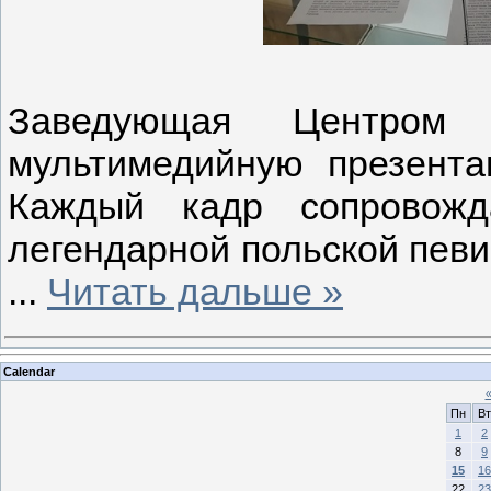
Заведующая Центром 
мультимедийную презента
Каждый кадр сопровожд
легендарной польской певиц
...
Читать дальше »
Calendar
Пн
Вт
1
2
8
9
15
16
22
23