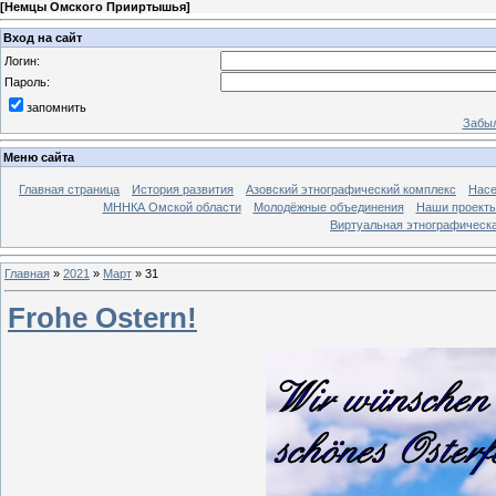
[
Немцы Омского Прииртышья
]
Вход на сайт
Логин:
Пароль:
запомнить
Забыл
Меню сайта
Главная страница
История развития
Азовский этнографический комплекс
Насе
МННКА Омской области
Молодёжные объединения
Наши проект
Виртуальная этнографическа
Главная
»
2021
»
Март
»
31
Frohe Ostern!