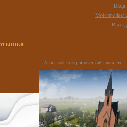
Вход
Мой профиль
Выход
иртышья
Азовский этнографический комплекс