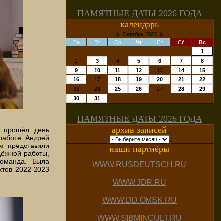
ПАМЯТНЫЕ ДАТЫ 2026 ГОДА
календарь
«
Октябрь 2023
»
Пн
Вт
Ср
Чт
Пт
Сб
Вс
1
2
3
4
5
6
7
8
9
10
11
12
13
14
15
16
17
18
19
20
21
22
23
24
25
26
27
28
29
30
31
ПАМЯТНЫЕ ДАТЫ 2026 ГОДА
архив записей
» прошёл день
работе Андрей
 представили
наши партнёры
дёжной работы,
команда. Была
WWW.RUSDEUTSCH.RU
ктов 2022-2023
WWW.JDR.RU
WWW.DD.OMSK.RU
WWW.SIBMINCULT.RU