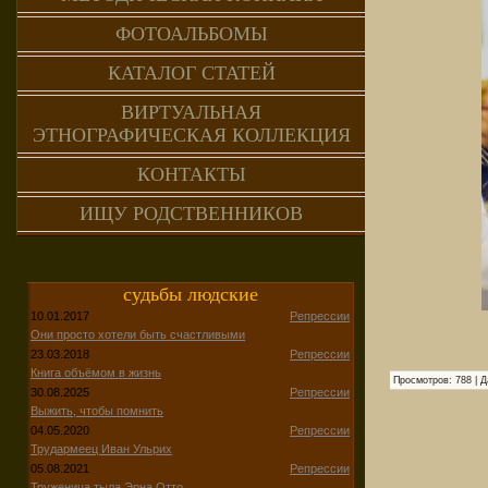
ФОТОАЛЬБОМЫ
КАТАЛОГ СТАТЕЙ
ВИРТУАЛЬНАЯ
ЭТНОГРАФИЧЕСКАЯ КОЛЛЕКЦИЯ
КОНТАКТЫ
ИЩУ РОДСТВЕННИКОВ
судьбы людские
10.01.2017
Репрессии
Они просто хотели быть счастливыми
23.03.2018
Репрессии
Книга объёмом в жизнь
Просмотров:
788
|
Д
30.08.2025
Репрессии
Выжить, чтобы помнить
04.05.2020
Репрессии
Трудармеец Иван Ульрих
05.08.2021
Репрессии
Труженица тыла Эрна Отто