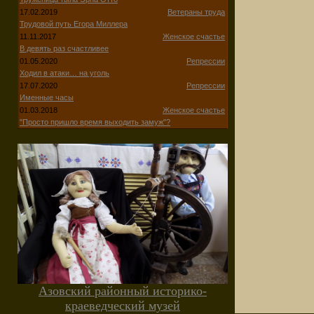
17.02.2019
Ветераны труда
Трудовой путь Егора Миллера
11.11.2017
Женское счастье
В девять раз счастливее
01.05.2020
Репрессии
Ходил в атаки… на уголь
17.07.2020
Репрессии
Именные часы
01.03.2018
Женское счастье
"Просто пришло время выходить замуж"?
Азовский районный историко-
краеведческий музей