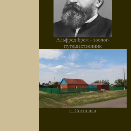
Альфред Брем - зоолог-
путешественник
с. Сосновка