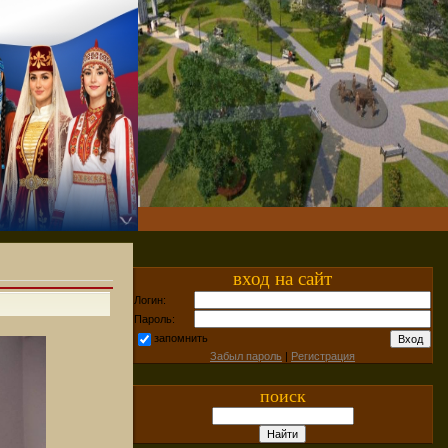
вход на сайт
Логин:
Пароль:
запомнить
Забыл пароль
|
Регистрация
поиск