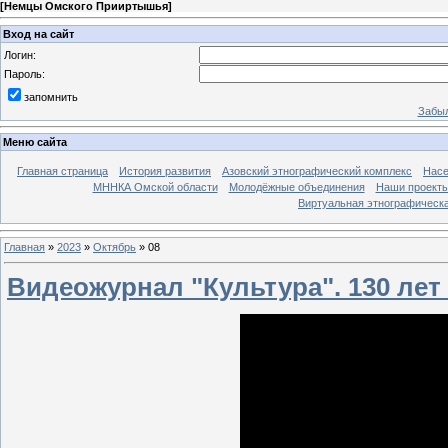
[
Немцы Омского Прииртышья
]
Вход на сайт
Логин:
Пароль:
запомнить
Забыл
Меню сайта
Главная страница
История развития
Азовский этнографический комплекс
Насе
МННКА Омской области
Молодёжные объединения
Наши проект
Виртуальная этнографическа
Главная
»
2023
»
Октябрь
»
08
Видеожурнал "Культура". 130 лет