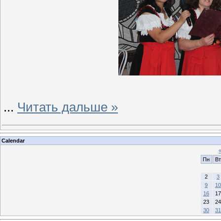
...
Читать дальше »
Calendar
Пн
Вт
2
3
9
10
16
17
23
24
30
31