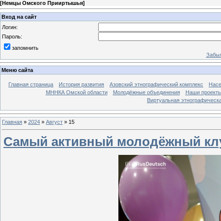
[
Немцы Омского Прииртышья
]
Вход на сайт
Логин:
Пароль:
запомнить
Забыл
Меню сайта
Главная страница
История развития
Азовский этнографический комплекс
Насе
МННКА Омской области
Молодёжные объединения
Наши проект
Виртуальная этнографическа
Главная
»
2024
»
Август
»
15
Самый активный молодёжный клу