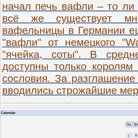
начал печь вафли – то ли 
всё же существует мн
вафельницы в Германии ещ
"вафли" от немецкого "Wa
"ячейка, соты". В сред
доступны только королям 
сословия. За разглашение
вводились строжайшие ме
Calendar
Пн
Вт
5
6