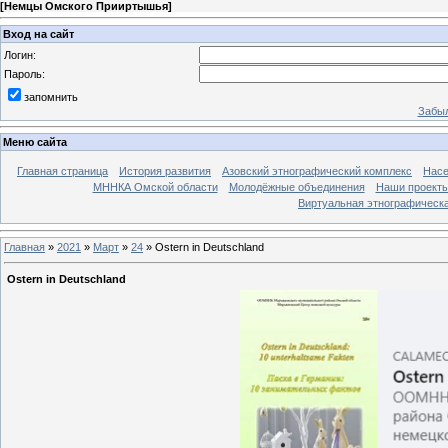
[
Немцы Омского Прииртышья
]
Вход на сайт
Логин:
Пароль:
запомнить
Забыл
Меню сайта
Главная страница
История развития
Азовский этнографический комплекс
Насе
МННКА Омской области
Молодёжные объединения
Наши проект
Виртуальная этнографическа
Главная
»
2021
»
Март
»
24
» Ostern in Deutschland
Ostern in Deutschland