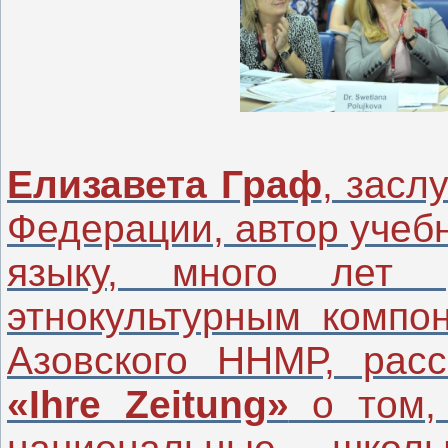
Елизавета Граф
, засл
Федерации, автор учеб
языку, много лет 
этнокультурным компо
Азовского ННМР, рас
«Ihre Zeitung»
о том, 