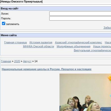
[
Немцы Омского Прииртышья
]
Вход на сайт
Логин:
Пароль:
запомнить
Забыл
Меню сайта
Главная страница
История развития
Азовский этнографический комплекс
Насе
МННКА Омской области
Молодёжные объединения
Наши проект
Виртуальная этнографическа
Главная
»
2020
»
Август
»
14
Национальные немецкие школы в России. Прошлое и настоящее