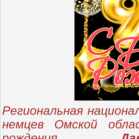
Региональная национа
немцев Омской обла
рождения
Д