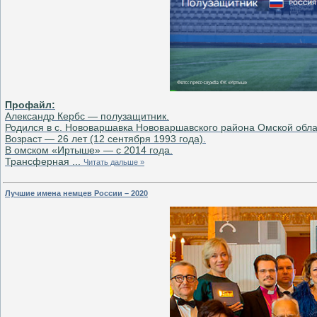
Профайл:
Александр Кербс — полузащитник.
Родился в с. Нововаршавка Нововаршавского района Омской обла
Возраст — 26 лет (12 сентября 1993 года).
В омском «Иртыше» — с 2014 года.
Трансферная
...
Читать дальше »
Лучшие имена немцев России – 2020