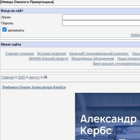
[
Немцы Омского Прииртышья
]
Вход на сайт
Логин:
Пароль:
запомнить
Забыл
Меню сайта
Главная страница
История развития
Азовский этнографический комплекс
Насе
МННКА Омской области
Молодёжные объединения
Наши проект
Виртуальная этнографическа
Главная
»
2020
»
Август
»
26
Любимое блюдо Александра Кербса