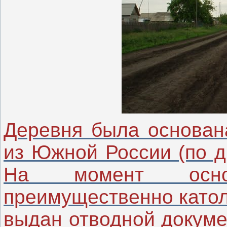
Деревня была основан
из Южной России (по д
На момент осн
преимущественно катол
выдан отводной докуме