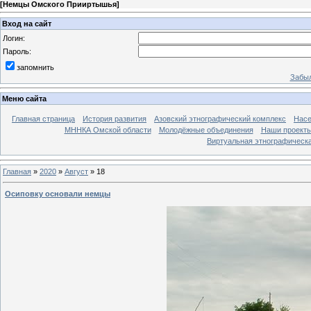
[
Немцы Омского Прииртышья
]
Вход на сайт
Логин:
Пароль:
запомнить
Забыл
Меню сайта
Главная страница
История развития
Азовский этнографический комплекс
Насе
МННКА Омской области
Молодёжные объединения
Наши проект
Виртуальная этнографическа
Главная
»
2020
»
Август
»
18
Осиповку основали немцы