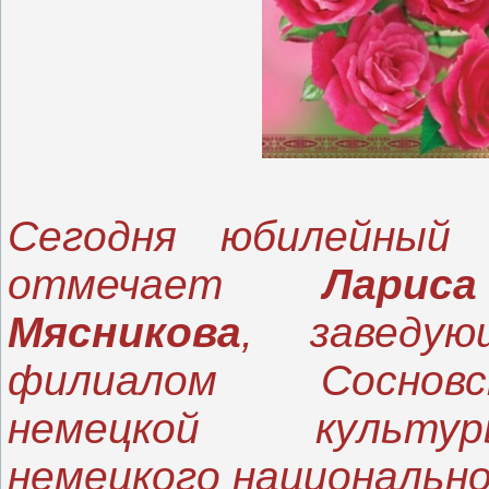
Сегодня юбилейный 
отмечает
Ларис
Мясникова
, заведую
филиалом Соснов
немецкой культу
немецкого национально