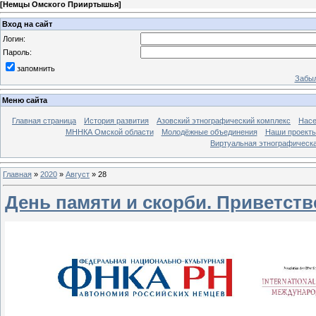
[
Немцы Омского Прииртышья
]
Вход на сайт
Логин:
Пароль:
запомнить
Забыл
Меню сайта
Главная страница
История развития
Азовский этнографический комплекс
Насе
МННКА Омской области
Молодёжные объединения
Наши проект
Виртуальная этнографическа
Главная
»
2020
»
Август
»
28
День памяти и скорби. Приветст