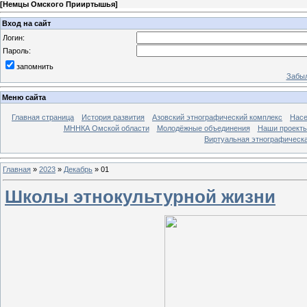
[
Немцы Омского Прииртышья
]
Вход на сайт
Логин:
Пароль:
запомнить
Забыл
Меню сайта
Главная страница
История развития
Азовский этнографический комплекс
Насе
МННКА Омской области
Молодёжные объединения
Наши проект
Виртуальная этнографическа
Главная
»
2023
»
Декабрь
»
01
Школы этнокультурной жизни