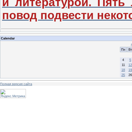
и литературой. Пять 
повод подвести некот
Calendar
Пн
Вт
4
5
11
12
18
19
25
26
Полная версия сайта