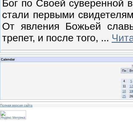
Бог по Своей суверенной в
стали первыми свидетелям
От явления Божьей слав
трепет, и после того,
...
Чита
Calendar
Пн
Вт
4
5
11
12
18
19
25
26
Полная версия сайта