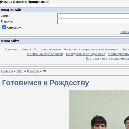
[
Немцы Омского Прииртышья
]
Вход на сайт
Логин:
Пароль:
запомнить
Забыл
Меню сайта
Главная страница
История развития
Азовский этнографический комплекс
Насе
МННКА Омской области
Молодёжные объединения
Наши проект
Виртуальная этнографическа
Главная
»
2023
»
Декабрь
»
19
Готовимся к Рождеству