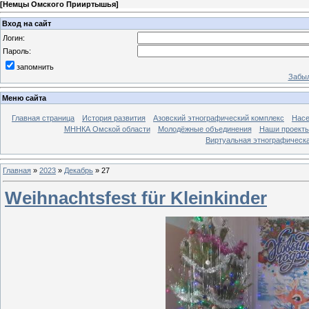
[
Немцы Омского Прииртышья
]
Вход на сайт
Логин:
Пароль:
запомнить
Забыл
Меню сайта
Главная страница
История развития
Азовский этнографический комплекс
Насе
МННКА Омской области
Молодёжные объединения
Наши проект
Виртуальная этнографическа
Главная
»
2023
»
Декабрь
»
27
Weihnachtsfest für Kleinkinder