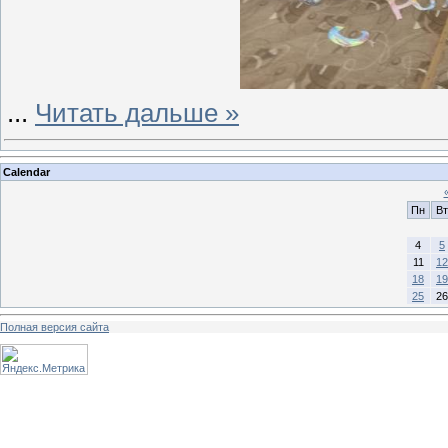
...
Читать дальше »
Calendar
Пн
Вт
4
5
11
12
18
19
25
26
Полная версия сайта