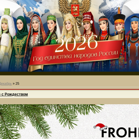
Декабрь
»
25
 с Рождеством