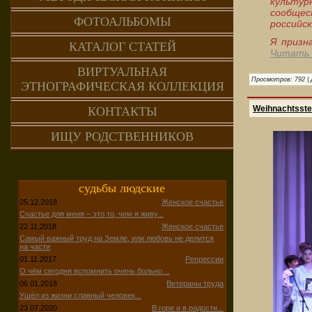
культур
сообщес
ФОТОАЛЬБОМЫ
российск
Я призн
КАТАЛОГ СТАТЕЙ
Читать 
ВИРТУАЛЬНАЯ
Просмотров:
792
|
ЭТНОГРАФИЧЕСКАЯ КОЛЛЕКЦИЯ
Weihnachtsste
КОНТАКТЫ
ИЩУ РОДСТВЕННИКОВ
судьбы людские
25.12.2018
Женское счастье
Счастье для меня – это то, чем я живу...
22.11.2018
Женское счастье
Самый важный труд на Земле, или любовь не делится
на части
01.11.2017
Репрессии
О чём сегодня вспомнить очень больно…
06.01.2018
Ветераны труда
Ушёл из жизни славный человек...
23.07.2020
В горе и в радости...