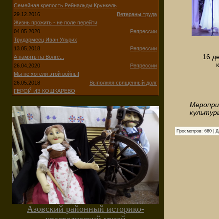
Семейная крепость Рейнальды Крункель
29.12.2016
Ветераны труда
Жизнь прожить - не поле перейти
04.05.2020
Репрессии
Трудармеец Иван Ульрих
13.05.2018
Репрессии
16 д
А память на Волге...
26.04.2020
Репрессии
Мы не хотели этой войны!
26.05.2018
Выполняя священный долг
ГЕРОЙ ИЗ КОШКАРЕВО
Меропри
культур
Просмотров:
660
|
Д
Азовский районный историко-