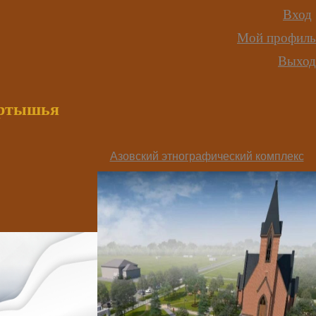
Вход
Мой профиль
Выход
иртышья
Азовский этнографический комплекс