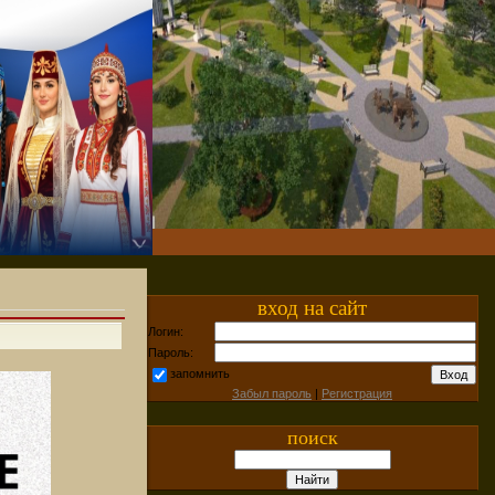
вход на сайт
Логин:
Пароль:
запомнить
Забыл пароль
|
Регистрация
поиск