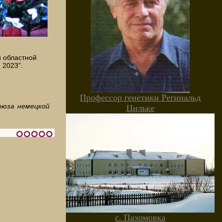
 областной
 2023".
Профессор генетики Регинальд
оюза немецкой
Цильке
с. Пахомовка