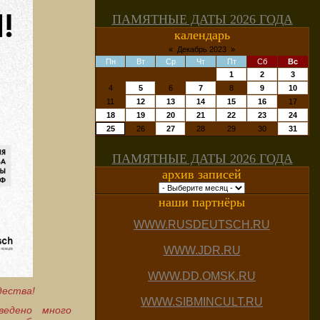
ПАМЯТНЫЕ ДАТЫ 2026 ГОДА
календарь
«
Декабрь 2023
»
Пн
Вт
Ср
Чт
Пт
Сб
Вс
1
2
3
4
5
6
7
8
9
10
11
12
13
14
15
16
17
18
19
20
21
22
23
24
25
26
27
28
29
30
31
ПАМЯТНЫЕ ДАТЫ 2026 ГОДА
архив записей
наши партнёры
WWW.RUSDEUTSCH.RU
WWW.JDR.RU
WWW.DD.OMSK.RU
дества!
WWW.SIBMINCULT.RU
ведено много