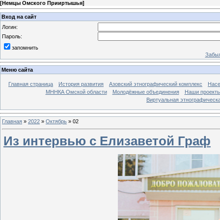
[
Немцы Омского Прииртышья
]
Вход на сайт
Логин:
Пароль:
запомнить
Забыл
Меню сайта
Главная страница
История развития
Азовский этнографический комплекс
Насе
МННКА Омской области
Молодёжные объединения
Наши проект
Виртуальная этнографическа
Главная
»
2022
»
Октябрь
»
02
Из интервью с Елизаветой Граф