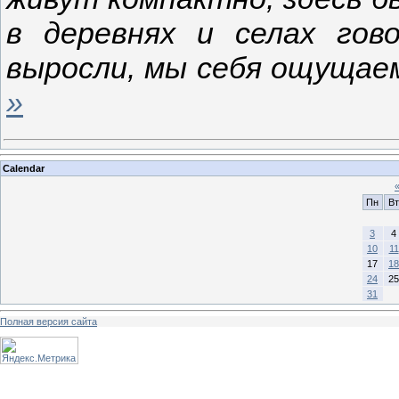
в деревнях и селах гов
выросли, мы себя ощущае
»
Calendar
Пн
Вт
3
4
10
11
17
18
24
25
31
Полная версия сайта