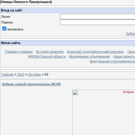
[
Немцы Омского Прииртышья
]
Вход на сайт
Логин:
Пароль:
запомнить
Забыл
Меню сайта
Главная страница
История развития
Азовский этнографический комплекс
Насе
МННКА Омской области
Молодёжные объединения
Наши проект
Виртуальная этнографическа
Главная
»
2022
»
Октябрь
»
03
Избран новый председатель МСНК