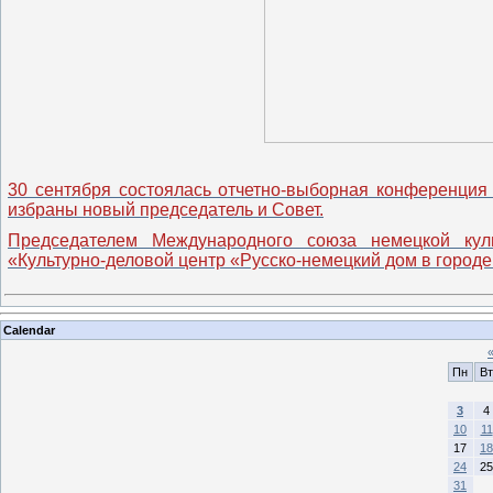
30 сентября состоялась отчетно-выборная конференция
избраны новый председатель и Совет.
Председателем Международного союза немецкой кул
«Культурно-деловой центр «Русско-немецкий дом в город
Calendar
Пн
Вт
3
4
10
11
17
18
24
25
31