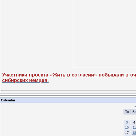
Участники проекта «Жить в согласии» побывали в о
сибирских немцев.
Calendar
Пн
Вт
3
4
10
11
17
18