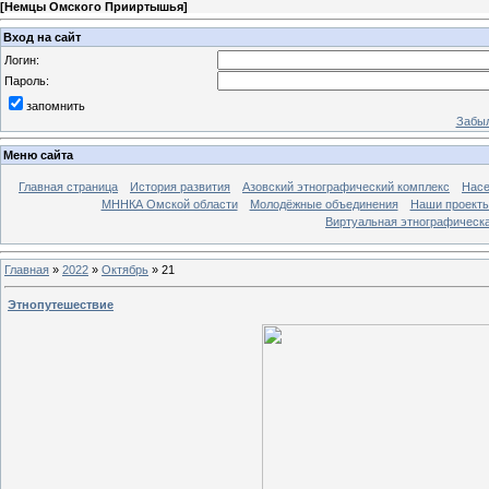
[
Немцы Омского Прииртышья
]
Вход на сайт
Логин:
Пароль:
запомнить
Забыл
Меню сайта
Главная страница
История развития
Азовский этнографический комплекс
Насе
МННКА Омской области
Молодёжные объединения
Наши проект
Виртуальная этнографическа
Главная
»
2022
»
Октябрь
»
21
Этнопутешествие