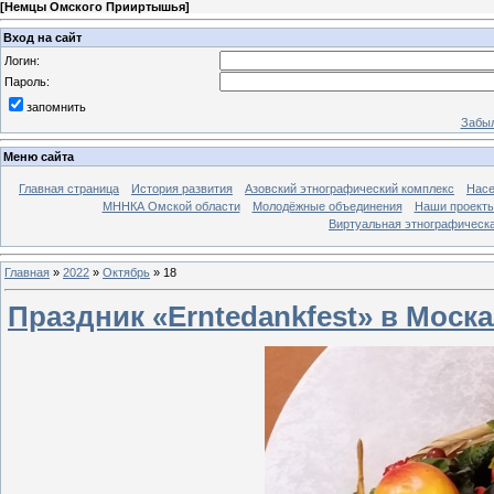
[
Немцы Омского Прииртышья
]
Вход на сайт
Логин:
Пароль:
запомнить
Забыл
Меню сайта
Главная страница
История развития
Азовский этнографический комплекс
Насе
МННКА Омской области
Молодёжные объединения
Наши проект
Виртуальная этнографическа
Главная
»
2022
»
Октябрь
»
18
Праздник «Erntedankfest» в Моск