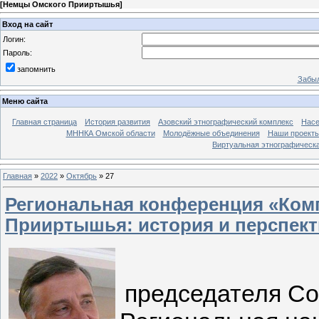
[
Немцы Омского Прииртышья
]
Вход на сайт
Логин:
Пароль:
запомнить
Забыл
Меню сайта
Главная страница
История развития
Азовский этнографический комплекс
Насе
МННКА Омской области
Молодёжные объединения
Наши проект
Виртуальная этнографическа
Главная
»
2022
»
Октябрь
»
27
Региональная конференция «Ком
Прииртышья: история и перспек
председателя Со