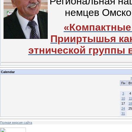
Региональная на
немцев Омск
«Компактные
Прииртышья как
этнической группы 
Calendar
Пн
Вт
3
4
10
11
17
18
24
25
31
Полная версия сайта